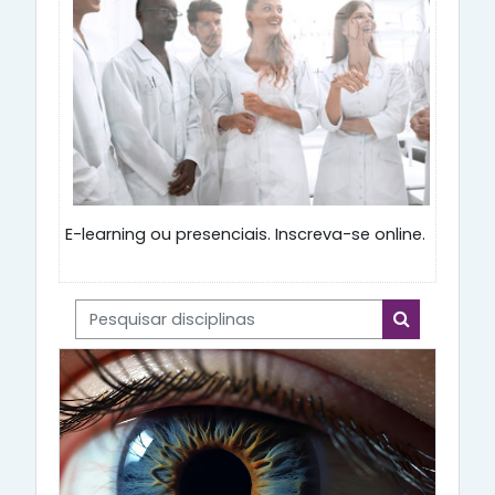
E-learning ou presenciais. Inscreva-se online.
Pesquisar disciplinas
Pesquisar di